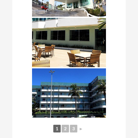
1
2
3
►