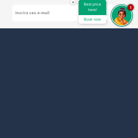
×
Best price
1
here!
Book now
RECEBA NOSSAS
OFERTAS E
PROMOÇÕES