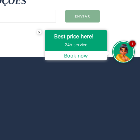
OÇÕES
×
Best price here!
1
24h service
Book now